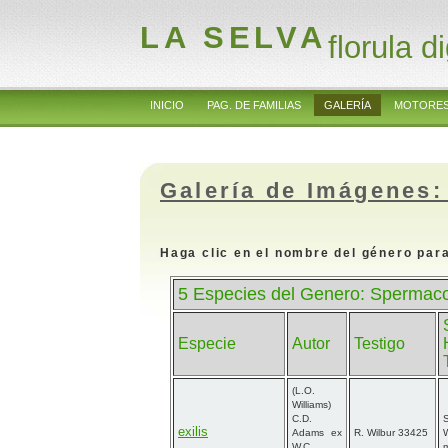
LA SELVA
florula di
INICIO
PAG. DE FAMILIAS
GALERÍA
MOTORES
Galería de Imágenes:
Haga clic en el nombre del género para
5 Especies del Genero: Spermac
Especie
Autor
Testigo
(L.O.
Williams)
C.D.
exilis
Adams ex
R. Wilbur 33425
W.C.