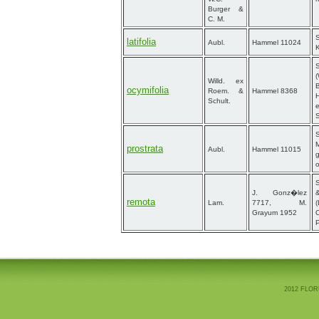
Burger &
C. M.
S
latifolia
Aubl.
Hammel 11024
(
Willd. ex
ocymifolia
Roem. &
Hammel 8368
H
Schult.
S
M
prostrata
Aubl.
Hammel 11015
g
S
J. Gonz�lez
remota
Lam.
7717, M.
Grayum 1952
C
P
2012 FLOR