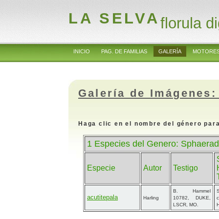
LA SELVA
florula di
INICIO
PAG. DE FAMILIAS
GALERÍA
MOTORES
Galería de Imágenes:
Haga clic en el nombre del género para
1 Especies del Genero: Sphaerad
Especie
Autor
Testigo
B. Hammel
acutitepala
Harling
10782, DUKE,
LSCR, MO.