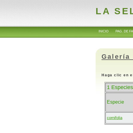
LA SE
INICIO
PAG. DE FA
Galería
Haga clic en e
1 Especies
Especie
cornifolia