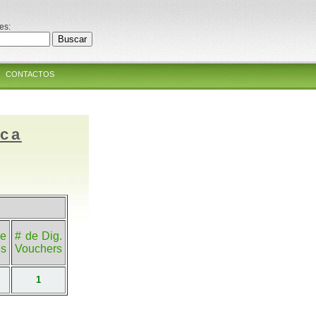
es:
CONTACTOS
ica
e
# de Dig.
es
Vouchers
1