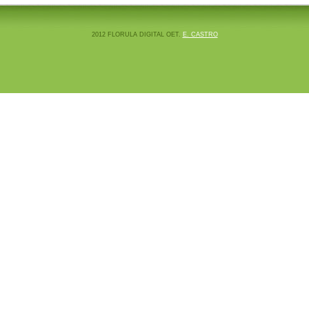
2012 FLORULA DIGITAL OET.
E. CASTRO