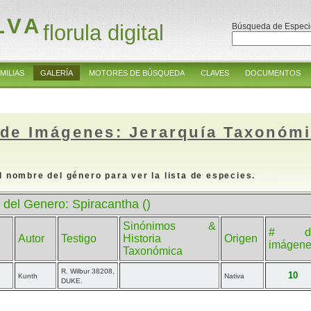
LVA
florula digital
Búsqueda de Especi
MILIAS
GALERÍA
MOTORES DE BÚSQUEDA
CLAVES
DOCUMENTOS
 de Imágenes: Jerarquía Taxonóm
l nombre del género para ver la lista de especies.
 del Genero: Spiracantha ()
Sinónimos &
# d
Autor
Testigo
Historia
Origen
imágen
Taxonómica
R. Wilbur 38208,
10
Kunth
Nativa
DUKE.