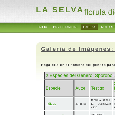
LA SELVA
florula di
INICIO
PAG. DE FAMILIAS
GALERÍA
MOTORES
Galería de Imágenes:
Haga clic en el nombre del género para
2 Especies del Genero: Sporobolu
Especie
Autor
Testigo
R. Wilbur 37561,
indicus
(L.) R. Br.
E. Judziewicz
4330
Judziewicz