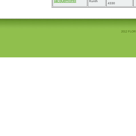
jacquemontii
Kunth
4330
2012 FLOR