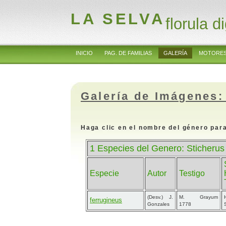
LA SELVA
florula di
INICIO
PAG. DE FAMILIAS
GALERÍA
MOTORES
Galería de Imágenes:
Haga clic en el nombre del género para
1 Especies del Genero: Sticherus
Especie
Autor
Testigo
(Desv.) J.
M. Grayum
ferrugineus
Gonzales
1778