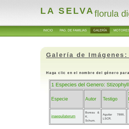
LA SELVA
florula di
INICIO
PAG. DE FAMILIAS
GALERÍA
MOTORES
Galería de Imágenes:
Haga clic en el nombre del género para
1 Especies del Genero: Stizophyl
Especie
Autor
Testigo
Bureau &
Aguilar 7886,
inaequilaterum
K.
LSCR.
Schum.