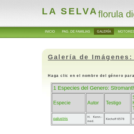
LA SELVA
florula di
INICIO
PAG. DE FAMILIAS
GALERÍA
MOTORES
Galería de Imágenes:
Haga clic en el nombre del género para
1 Especies del Genero: Stromanth
Especie
Autor
Testigo
H. Kenn.-
palustris
Kirchoff 6578
H
ined.