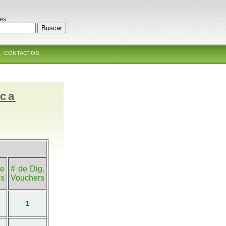
es:
CONTACTOS
ica
e
# de Dig.
es
Vouchers
1