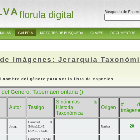
LVA
florula digital
Búsqueda de Especi
MILIAS
GALERÍA
MOTORES DE BÚSQUEDA
CLAVES
DOCUMENTOS
 de Imágenes: Jerarquía Taxonóm
l nombre del género para ver la lista de especies.
 del Genero: Tabernaemontana ()
Sinónimos &
# d
Autor
Testigo
Historia
Origen
imágen
Taxonómica
Hammel &
20
Jacq.
Stiles11142,
Nativa
DUKE, LSCR.
Hammel 11543,