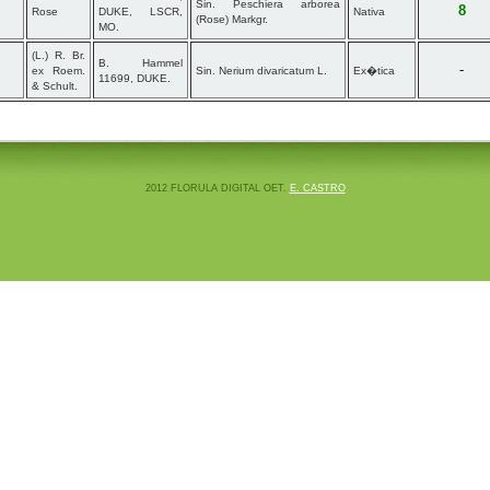
Sin. Peschiera arborea
8
Rose
DUKE, LSCR,
Nativa
(Rose) Markgr.
MO.
(L.) R. Br.
B. Hammel
-
ex Roem.
Sin. Nerium divaricatum L.
Ex�tica
11699, DUKE.
& Schult.
2012 FLORULA DIGITAL OET.
E. CASTRO