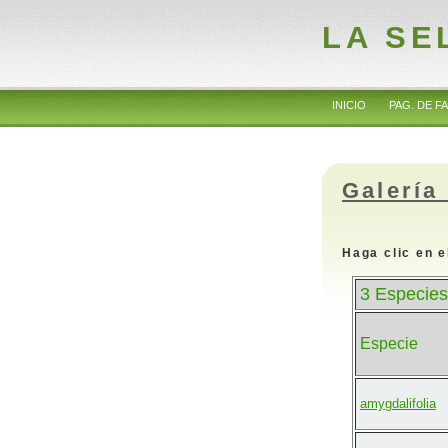
LA SE
INICIO
PAG. DE FA
Galería
Haga clic en e
3 Especies
Especie
amygdalifolia