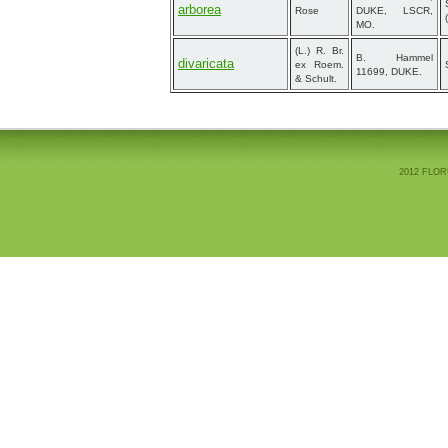
arborea
Rose
DUKE, LSCR,
MO.
(L.) R. Br.
B. Hammel
divaricata
ex Roem.
11699, DUKE.
& Schult.
2012 FLOR