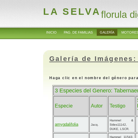
LA SELVA
florula di
INICIO
PAG. DE FAMILIAS
GALERÍA
MOTORES
Galería de Imágenes:
Haga clic en el nombre del género para
3 Especies del Genero: Taberna
Especie
Autor
Testigo
Hammel &
amygdalifolia
Jacq.
Stiles11142,
DUKE, LSCR.
Hammel 11543,