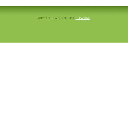
2012 FLORULA DIGITAL OET.
E. CASTRO