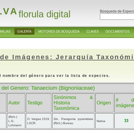
LVA
florula digital
Búsqueda de Especi
MILIAS
GALERÍA
MOTORES DE BÚSQUEDA
CLAVES
DOCUMENTOS
 de Imágenes: Jerarquía Taxonóm
l nombre del género para ver la lista de especies.
 del Genero: Tanaecium (Bignoniaceae)
Sinónimos &
# d
Autor
Testigo
Historia
Origen
imágen
Taxonómica
(Rich.)
O. Vargas 1519,
Sin. Paragonia pyramidata
33
L.G.
Nativa
LSCR.
(Rich.) Bureau
Lohmann