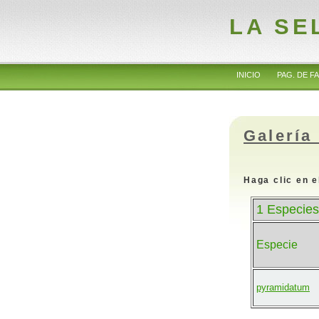
LA SE
INICIO
PAG. DE FA
Galería
Haga clic en e
1 Especies
Especie
pyramidatum