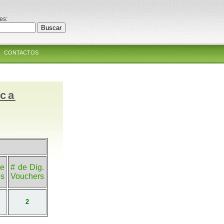
es:
CONTACTOS
ica
e
# de Dig.
es
Vouchers
2