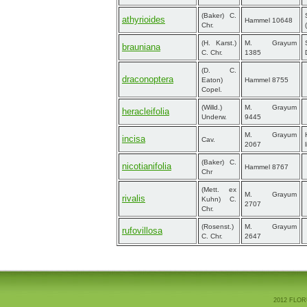
(Baker) C.
athyrioides
Hammel 10648
Chr.
(H. Karst.)
M. Grayum
brauniana
C. Chr.
1385
(D. C.
draconoptera
Eaton)
Hammel 8755
Copel.
(Willd.)
M. Grayum
heracleifolia
Underw.
9445
M. Grayum
incisa
Cav.
2067
(Baker) C.
nicotianifolia
Hammel 8767
Chr
(Mett. ex
M. Grayum
rivalis
Kuhn) C.
2707
Chr.
(Rosenst.)
M. Grayum
rufovillosa
C. Chr.
2647
2012 FLOR