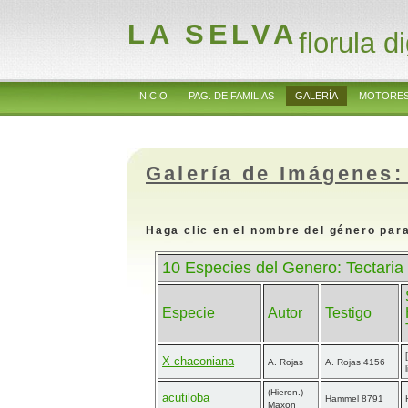
LA SELVA
florula di
INICIO
PAG. DE FAMILIAS
GALERÍA
MOTORES
Galería de Imágenes:
Haga clic en el nombre del género para
10 Especies del Genero: Tectaria 
Especie
Autor
Testigo
X chaconiana
A. Rojas
A. Rojas 4156
(Hieron.)
acutiloba
Hammel 8791
Maxon