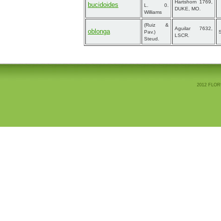
Hartshorn 1769,
bucidoides
L. 0.
DUKE, MO.
Williams
(Ruiz &
Aguilar 7632,
oblonga
Pav.)
S
LSCR.
Steud.
2012 FLOR