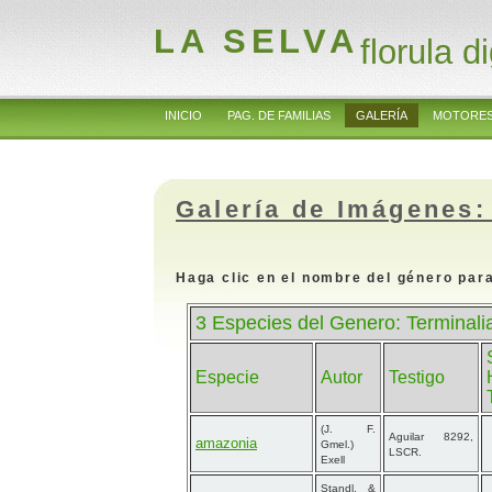
LA SELVA
florula di
INICIO
PAG. DE FAMILIAS
GALERÍA
MOTORES
Galería de Imágenes:
Haga clic en el nombre del género para
3 Especies del Genero: Terminal
Especie
Autor
Testigo
(J. F.
Aguilar 8292,
amazonia
Gmel.)
LSCR.
Exell
Standl. &