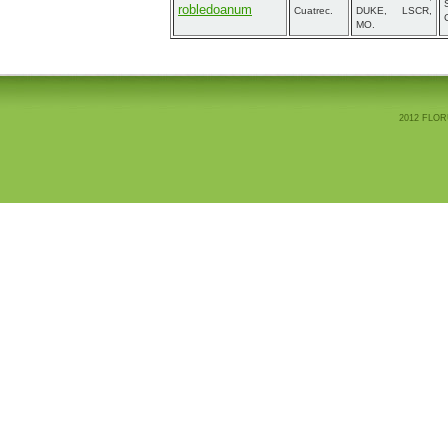
robledoanum
Cuatrec.
DUKE, LSCR,
MO.
2012 FLOR