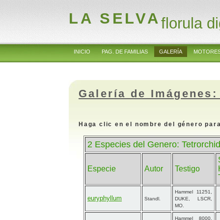
LA SELVA
florula di
INICIO
PAG. DE FAMILIAS
GALERÍA
MOTORES
Galería de Imágenes:
Haga clic en el nombre del género para
2 Especies del Genero: Tetrorchid
Especie
Autor
Testigo
Hammel 11251,
euryphyllum
Standl.
DUKE, LSCR,
MO.
Hammel 8000,