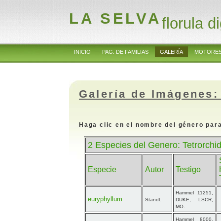
LA SELVA
florula di
INICIO
PAG. DE FAMILIAS
GALERÍA
MOTORES
Galería de Imágenes:
Haga clic en el nombre del género para
2 Especies del Genero: Tetrorchi
Especie
Autor
Testigo
Hammel 11251,
euryphyllum
Standl.
DUKE, LSCR,
MO.
Hammel 8000,