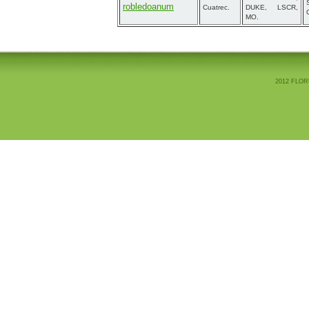
robledoanum
Cuatrec.
DUKE, LSCR,
MO.
2012 FLOR