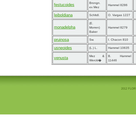
Brongn.
festucoides
Hammel 8286
ex Mez
leiboldiana
Schltdl.
O. Vargas 1227
(E.
monadelpha
Morren)
Hammel 8279
Baker
pruinosa
Sw.
I. Chacon 810
usneoides
(L.) L.
Hammel 10635
Mez &
B. Hammel
venusta
Werckl�
11446
2012 FLOR