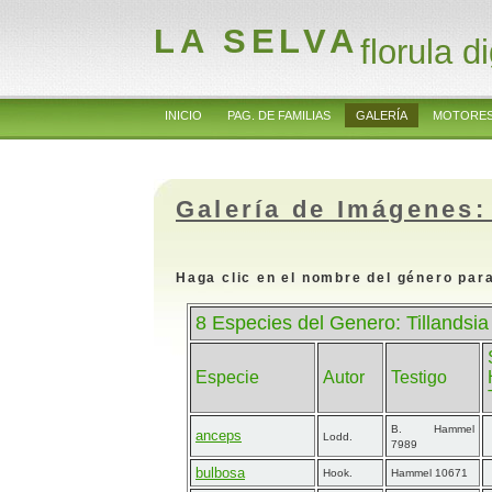
LA SELVA
florula di
INICIO
PAG. DE FAMILIAS
GALERÍA
MOTORES
Galería de Imágenes:
Haga clic en el nombre del género para
8 Especies del Genero: Tillandsia 
Especie
Autor
Testigo
B. Hammel
anceps
Lodd.
7989
bulbosa
Hook.
Hammel 10671