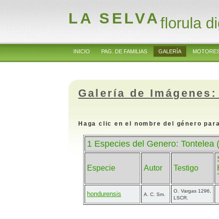
LA SELVA
florula di
INICIO
PAG. DE FAMILIAS
GALERÍA
MOTORES
Galería de Imágenes:
Haga clic en el nombre del género para
1 Especies del Genero: Tontelea 
Especie
Autor
Testigo
O. Vargas 1296,
hondurensis
A. C. Sm.
LSCR.