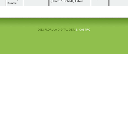
(Cham. & Schltdl.) Edwin
Kuntze
2012 FLORULA DIGITAL OET.
E. CASTRO