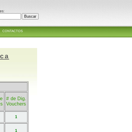
es:
CONTACTOS
ica
e
# de Dig.
es
Vouchers
1
1