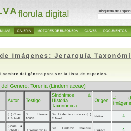
LVA
florula digital
Búsqueda de Especi
MILIAS
GALERÍA
MOTORES DE BÚSQUEDA
CLAVES
DOCUMENTOS
 de Imágenes: Jerarquía Taxonóm
l nombre del género para ver la lista de especies.
 del Genero: Torenia (Linderniaceae)
Sinónimos &
# d
Autor
Testigo
Historia
Origen
imágen
Taxonómica
(L.) Cham.
B. Hammel
Sin. Lindernia crustacea (L.)
4
Nativa
& Schltdl.
10033
F. Muell.
(Cham. &
Sin. Lindernia thouarsii
4
Schltdl.)
R. Wilbur 65149
Ex�tica