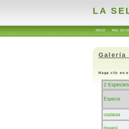
LA SE
INICIO
PAG. DE FA
Galería
Haga clic en e
2 Especies
Especie
crustacea
thouarsii