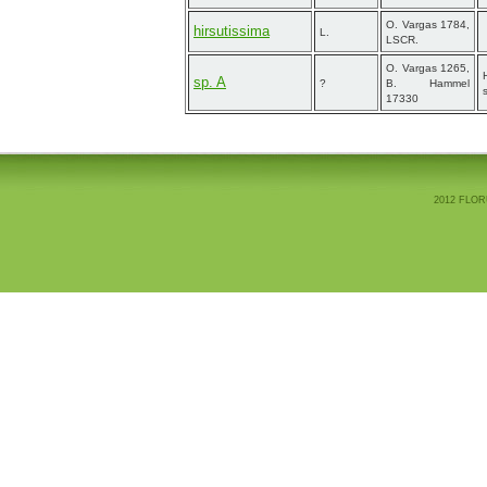
O. Vargas 1784,
hirsutissima
L.
LSCR.
O. Vargas 1265,
sp. A
?
B. Hammel
17330
2012 FLOR