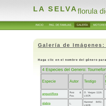
LA SELVA
florula di
INICIO
PAG. DE FAMILIAS
GALERÍA
MOTORES
Galería de Imágenes:
Haga clic en el nombre del género para
4 Especies del Genero: Tournefort
Especie
Autor
Testigo
Ruiz &
O. Vargas 1119,
angustiflora
Pav.
LSCR.
Hammel 8452,
glabra
L.
LSCR.