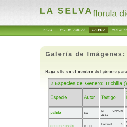
LA SELVA
florula di
INICIO
PAG. DE FAMILIAS
GALERÍA
MOTORES
Galería de Imágenes:
Haga clic en el nombre del género para
2 Especies del Genero: Trichilia ()
Especie
Autor
Testigo
M. Grayum
pallida
Sw.
2181
Hammel &
septentrionalis
C. DC.