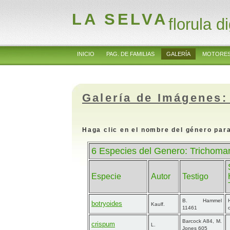
LA SELVA
florula di
INICIO
PAG. DE FAMILIAS
GALERÍA
MOTORES
Galería de Imágenes:
Haga clic en el nombre del género para
6 Especies del Genero: Trichoman
Especie
Autor
Testigo
B. Hammel
botryoides
Kaulf.
11461
Barcock A84, M.
crispum
L.
Jones 605