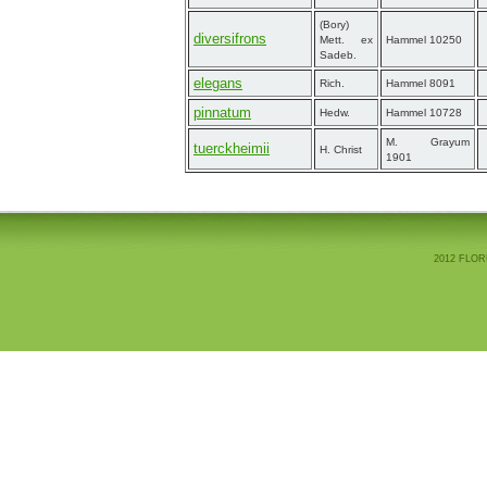
(Bory)
diversifrons
Mett. ex
Hammel 10250
Sadeb.
elegans
Rich.
Hammel 8091
pinnatum
Hedw.
Hammel 10728
M. Grayum
tuerckheimii
H. Christ
1901
2012 FLOR