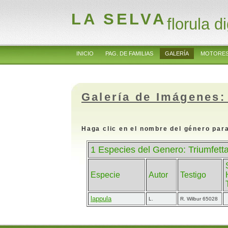
LA SELVA
florula di
INICIO
PAG. DE FAMILIAS
GALERÍA
MOTORES
Galería de Imágenes:
Haga clic en el nombre del género para
1 Especies del Genero: Triumfett
Especie
Autor
Testigo
lappula
L.
R. Wilbur 65028