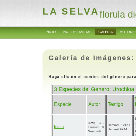
LA SELVA
florula di
INICIO
PAG. DE FAMILIAS
GALERÍA
MOTORES
Galería de Imágenes:
Haga clic en el nombre del género para
3 Especies del Genero: Urochloa
Especie
Autor
Testigo
(Sw.) B.F.
Hammel 12451,
fusca
Hansen &
Hammel 9244
Wunderlin