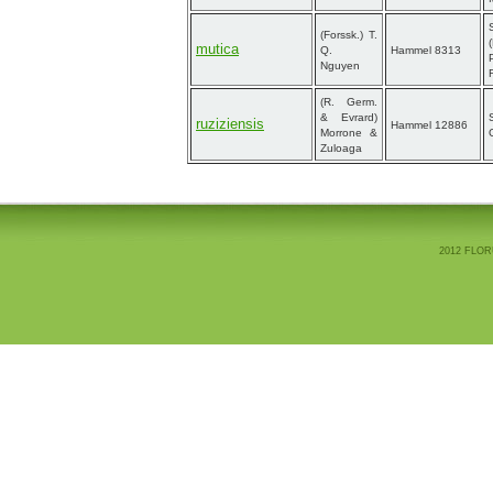
(Forssk.) T.
mutica
Q.
Hammel 8313
Nguyen
(R. Germ.
& Evrard)
ruziziensis
Hammel 12886
Morrone &
Zuloaga
2012 FLOR