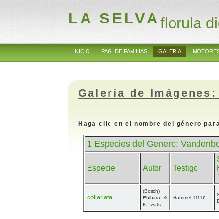
LA SELVA
florula di
INICIO
PAG. DE FAMILIAS
GALERÍA
MOTORES
Galería de Imágenes:
Haga clic en el nombre del género para
1 Especies del Genero: Vandenb
Especie
Autor
Testigo
(Bosch)
S
collariata
Ebihara &
Hammel 11116
K. Iwats.