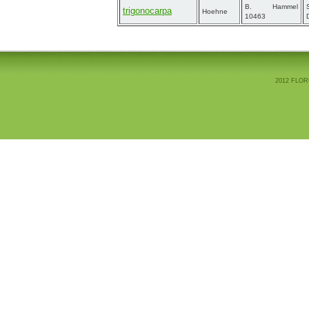
B. Hammel
trigonocarpa
Hoehne
10463
2012 FLOR