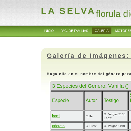
LA SELVA
florula di
INICIO
PAG. DE FAMILIAS
GALERÍA
MOTORES
Galería de Imágenes:
Haga clic en el nombre del género para
3 Especies del Genero: Vanilla ()
Especie
Autor
Testigo
O. Vargas 2138,
hartii
Rolfe
LSCR
odorata
C. Prest
O. Vargas 1198