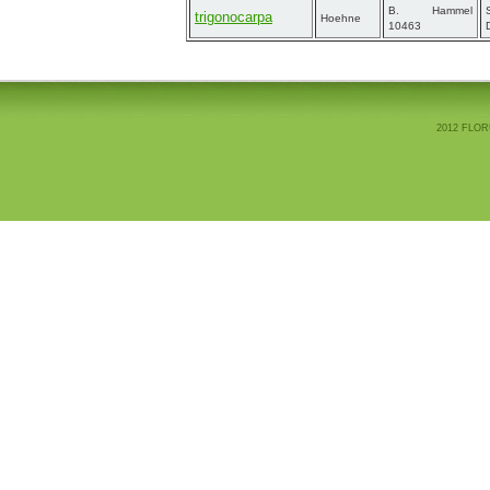
B. Hammel
trigonocarpa
Hoehne
10463
2012 FLOR