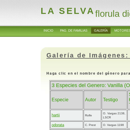
LA SELVA
florula di
INICIO
PAG. DE FAMILIAS
GALERÍA
MOTORES
Galería de Imágenes:
Haga clic en el nombre del género para
3 Especies del Genero: Vanilla (
Especie
Autor
Testigo
O. Vargas 2138,
hartii
Rolfe
LSCR
odorata
C. Prest
O. Vargas 1198