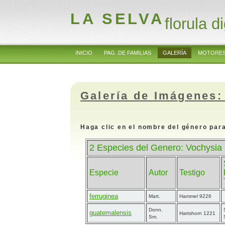
LA SELVA
florula di
INICIO
PAG. DE FAMILIAS
GALERÍA
MOTORES
Galería de Imágenes:
Haga clic en el nombre del género para
2 Especies del Genero: Vochysia 
Especie
Autor
Testigo
ferruginea
Mart.
Hammel 9226
Donn.
guatemalensis
Hartshorn 1221
Sm.