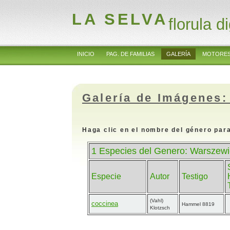
LA SELVA
florula di
INICIO
PAG. DE FAMILIAS
GALERÍA
MOTORES
Galería de Imágenes:
Haga clic en el nombre del género para
1 Especies del Genero: Warszewi
Especie
Autor
Testigo
(Vahl)
coccinea
Hammel 8819
Klotzsch