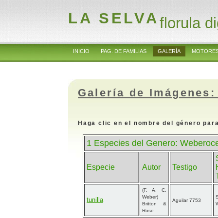
LA SELVA
florula di
INICIO
PAG. DE FAMILIAS
GALERÍA
MOTORES
Galería de Imágenes:
Haga clic en el nombre del género para
1 Especies del Genero: Weberoc
Especie
Autor
Testigo
(F. A. C.
Weber)
S
tunilla
Aguilar 7753
Britton &
Rose