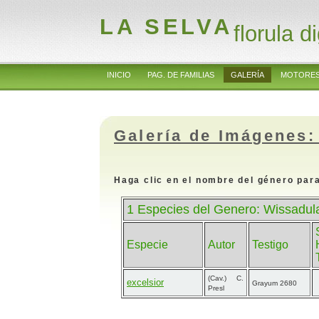
LA SELVA
florula di
INICIO
PAG. DE FAMILIAS
GALERÍA
MOTORES
Galería de Imágenes:
Haga clic en el nombre del género para
1 Especies del Genero: Wissadul
Especie
Autor
Testigo
(Cav.) C.
excelsior
Grayum 2680
Presl