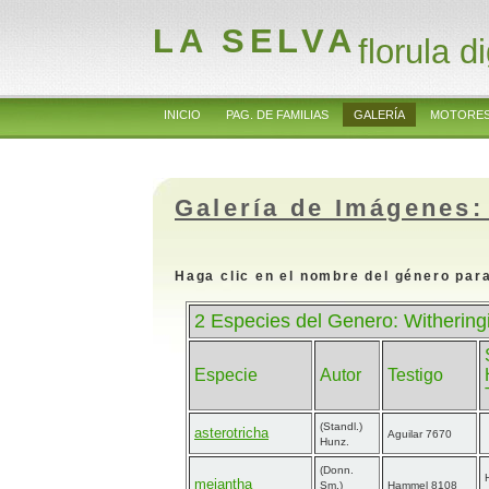
LA SELVA
florula di
INICIO
PAG. DE FAMILIAS
GALERÍA
MOTORES
Galería de Imágenes:
Haga clic en el nombre del género para
2 Especies del Genero: Withering
Especie
Autor
Testigo
(Standl.)
asterotricha
Aguilar 7670
Hunz.
(Donn.
meiantha
Sm.)
Hammel 8108