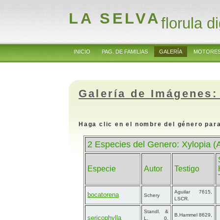
LA SELVA
florula di
INICIO
PAG. DE FAMILIAS
GALERÍA
MOTORES
Galería de Imágenes:
Haga clic en el nombre del género para
2 Especies del Genero: Xylopia 
Especie
Autor
Testigo
Aguilar 7615,
bocatorena
Schery
LSCR.
Standl. &
B.Hammel 8629,
sericophylla
L. 0.