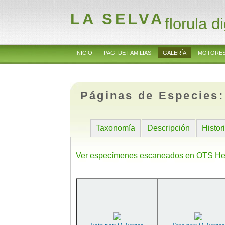
LA SELVA
florula di
INICIO
PAG. DE FAMILIAS
GALERÍA
MOTORES
Páginas de Especies
Taxonomía
Descripción
Histor
Ver especímenes escaneados en OTS He