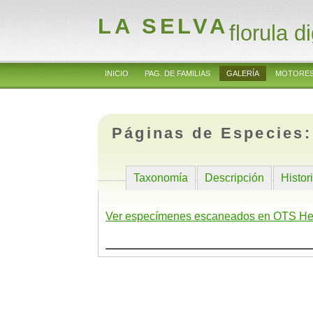
LA SELVA
florula di
INICIO
PAG. DE FAMILIAS
GALERÍA
MOTORES
Páginas de Especies
Taxonomía
Descripción
Histor
Ver especímenes escaneados en OTS He