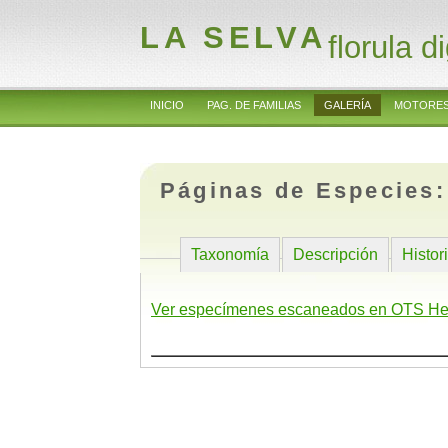
LA SELVA
florula di
INICIO
PAG. DE FAMILIAS
GALERÍA
MOTORES
Páginas de Especies
Taxonomía
Descripción
Histor
Ver especímenes escaneados en OTS He