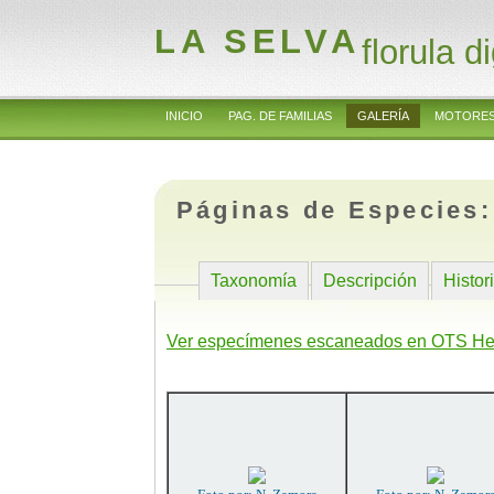
LA SELVA
florula di
INICIO
PAG. DE FAMILIAS
GALERÍA
MOTORES
Páginas de Especies
Taxonomía
Descripción
Histor
Ver especímenes escaneados en OTS He