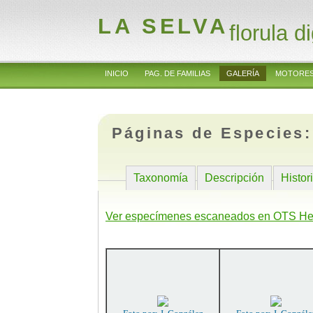
LA SELVA
florula di
INICIO
PAG. DE FAMILIAS
GALERÍA
MOTORES
Páginas de Especies
Taxonomía
Descripción
Histor
Ver especímenes escaneados en OTS He