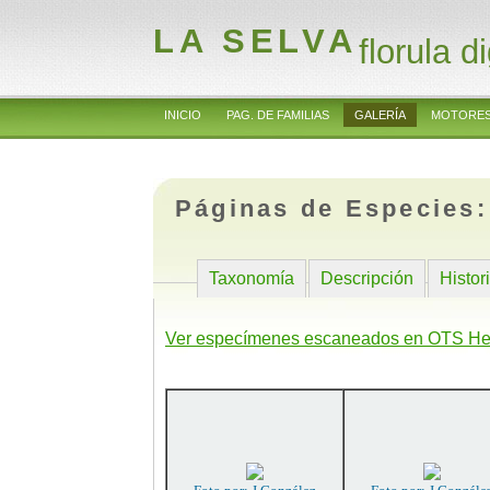
LA SELVA
florula di
INICIO
PAG. DE FAMILIAS
GALERÍA
MOTORES
Páginas de Especies
Taxonomía
Descripción
Histor
Ver especímenes escaneados en OTS He