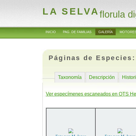
LA SELVA
florula di
INICIO
PAG. DE FAMILIAS
GALERÍA
MOTORES
Páginas de Especies
Taxonomía
Descripción
Histor
Ver especímenes escaneados en OTS He