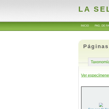
LA SE
INICIO
PAG. DE FA
Páginas
Taxonomí
Ver especímene