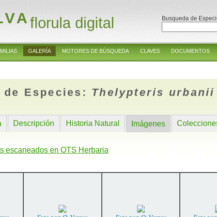
LVA
florula digital
Busqueda de Especi
MILIAS
GALERÍA
MOTORES DE BÚSQUEDA
CLAVES
DOCUMENTOS
 de Especies:
Thelypteris urbanii
a
Descripción
Historia Natural
Coleccione
Imágenes
s escaneados en OTS Herbaria