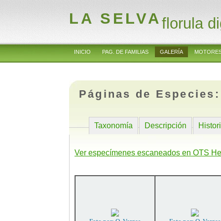
LA SELVA
florula di
INICIO
PAG. DE FAMILIAS
GALERÍA
MOTORES
Páginas de Especies
Taxonomía
Descripción
Histor
Ver especímenes escaneados en OTS He