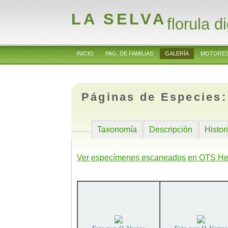
LA SELVA
florula di
INICIO
PAG. DE FAMILIAS
GALERÍA
MOTORES
Páginas de Especies
Taxonomía
Descripción
Histor
Ver especímenes escaneados en OTS He