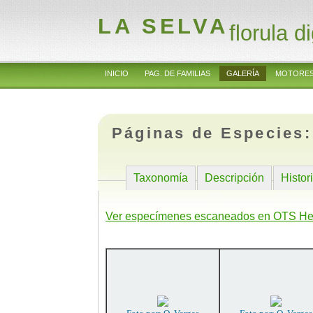
LA SELVA
florula di
INICIO
PAG. DE FAMILIAS
GALERÍA
MOTORES
Páginas de Especies
Taxonomía
Descripción
Histor
Ver especímenes escaneados en OTS He