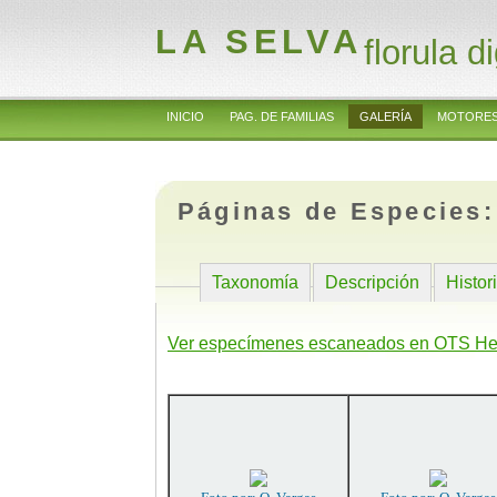
LA SELVA
florula di
INICIO
PAG. DE FAMILIAS
GALERÍA
MOTORES
Páginas de Especies
Taxonomía
Descripción
Histor
Ver especímenes escaneados en OTS He