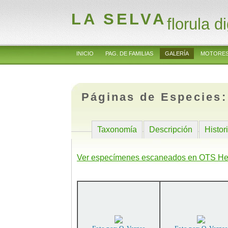
LA SELVA
florula di
INICIO
PAG. DE FAMILIAS
GALERÍA
MOTORES
Páginas de Especies
Taxonomía
Descripción
Histor
Ver especímenes escaneados en OTS He