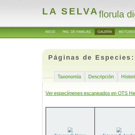
LA SELVA
florula di
INICIO
PAG. DE FAMILIAS
GALERÍA
MOTORES
Páginas de Especies
Taxonomía
Descripción
Histor
Ver especímenes escaneados en OTS He