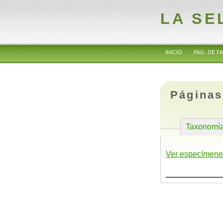
LA SE
INICIO
PAG. DE FA
Páginas
Taxonomí
Ver especímene