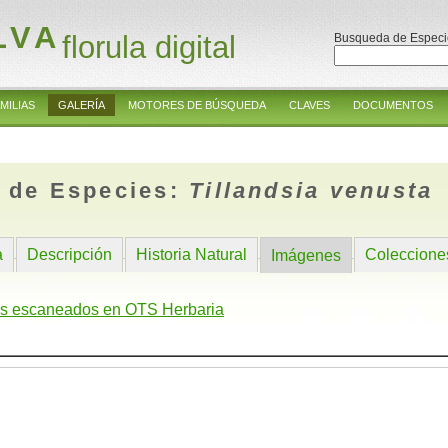
LVA
florula digital
Busqueda de Especi
MILIAS
GALERÍA
MOTORES DE BÚSQUEDA
CLAVES
DOCUMENTOS
 de Especies:
Tillandsia venusta
a
Descripción
Historia Natural
Coleccione
Imágenes
s escaneados en OTS Herbaria