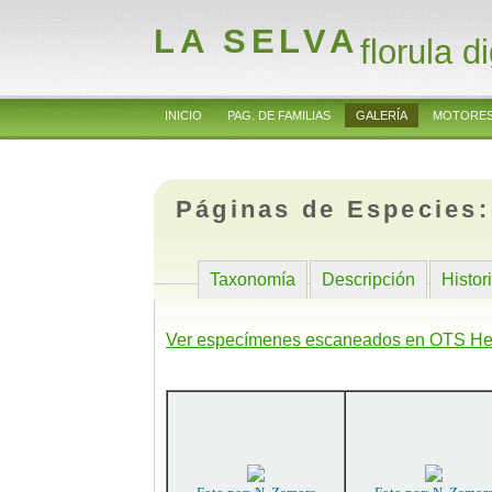
LA SELVA
florula di
INICIO
PAG. DE FAMILIAS
GALERÍA
MOTORES
Páginas de Especies
Taxonomía
Descripción
Histor
Ver especímenes escaneados en OTS He