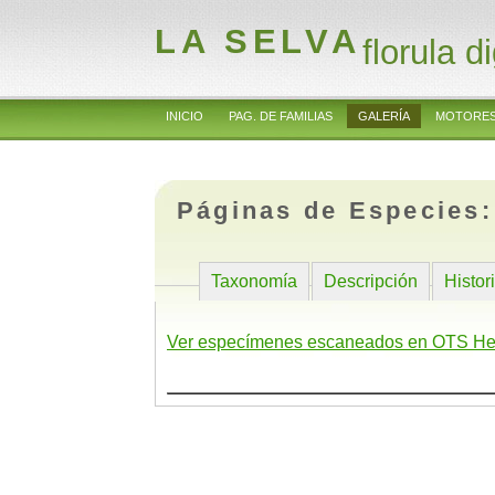
LA SELVA
florula di
INICIO
PAG. DE FAMILIAS
GALERÍA
MOTORES
Páginas de Especies
Taxonomía
Descripción
Histor
Ver especímenes escaneados en OTS He