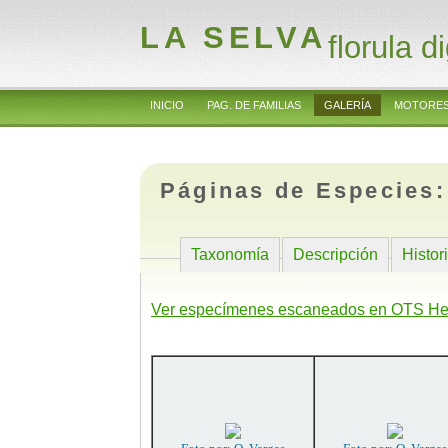
LA SELVA
florula di
INICIO
PAG. DE FAMILIAS
GALERÍA
MOTORES
Páginas de Especies
Taxonomía
Descripción
Histor
Ver especímenes escaneados en OTS He