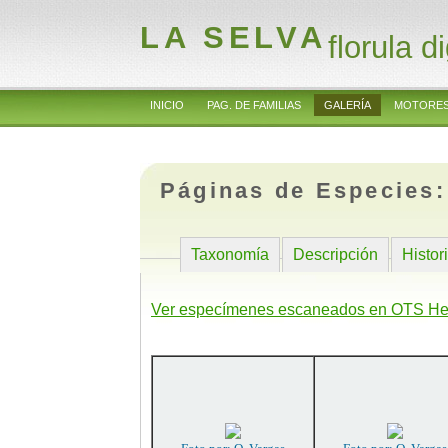
LA SELVA
florula di
INICIO
PAG. DE FAMILIAS
GALERÍA
MOTORES
Páginas de Especies
Taxonomía
Descripción
Histor
Ver especímenes escaneados en OTS He